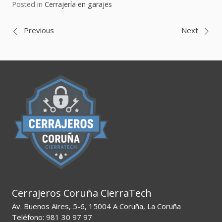
Posted in
Cerrajería en garajes
Navegación
Previous
Next
de
entradas
Cerrajeros Coruña CierraTech
Av. Buenos Aires, 5-6, 15004 A Coruña, La Coruña
Teléfono: 981 30 97 97