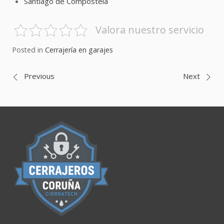
Santiago de Compostela
Valora nuestro servicio
Posted in
Cerrajería en garajes
Navegación
Previous
Next
de
entradas