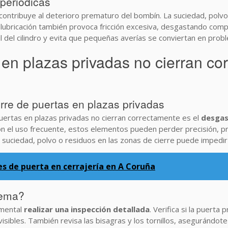
 periódicas
contribuye al deterioro prematuro del bombín. La suciedad, polv
e lubricación también provoca fricción excesiva, desgastando comp
til del cilindro y evita que pequeñas averías se conviertan en pr
en plazas privadas no cierran c
rre de puertas en plazas privadas
puertas en plazas privadas no cierran correctamente es el
desgas
 Con el uso frecuente, estos elementos pueden perder precisión,
 suciedad, polvo o residuos en las zonas de cierre puede impedir
es de puerta en cerrajería en A Coruña
lema?
amental
realizar una inspección detallada
. Verifica si la puerta 
isibles. También revisa las bisagras y los tornillos, asegurándo