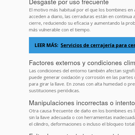
Desgaste por uso frecuente
El motivo más habitual por el que los bombines en
acceden a diario, las cerraduras están en continua
cierre, reduciendo su eficacia y aumentando la pro
más vulnerable con el tiempo.
LEER MÁS:
Servicios de cerrajería para c
Factores externos y condiciones cli
Las condiciones del entorno también afectan signif
puede generar oxidación y corrosión en las partes 
para girar la llave. En zonas con alta humedad o p
sustituciones periódicas.
Manipulaciones incorrectas o intent
Otra causa frecuente de daño en los bombines es 
sin la llave adecuada o con herramientas inadecua
el cilindro, deformaciones o incluso el bloqueo tota