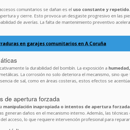
 accesos comunitarios se dañan es el
uso constante y repetido
 apertura y cierre. Esto provoca un desgaste progresivo en las p
babilidad de averías. La falta de mantenimiento preventivo aceler
erraduras en garajes comunitarios en A Coruña
máticas
icativamente la durabilidad del bombín. La exposición a
humedad, 
metálicas. La corrosión no solo deteriora el mecanismo, sino qu
resencia de sal, como en áreas costeras, estos efectos se acentú
os de apertura forzada
la
manipulación inapropiada o intentos de apertura forzada
das generan daños en el mecanismo interno. Además, las técnicas 
l del acceso, lo que requiere intervención profesional para reparar