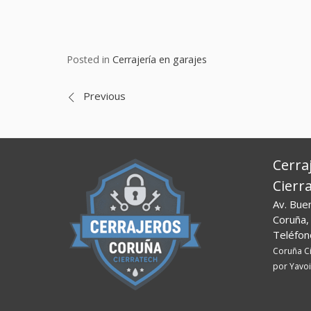
Posted in
Cerrajería en garajes
Navegación
Previous
de
entradas
Cerra
Cierr
Av. Bue
Coruña,
Teléfon
Coruña C
por Yavoi