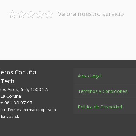
Valora nuestro servicio
jeros Coruña
Aviso Legal
aTech
nos Aires, 5-6, 15004 A
Términos y Condiciones
 La Coruña
o: 981 30 97 97
Política de Privacidad
ierraTech es una marca operada
 Europa S.L.