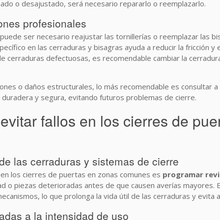
ñado o desajustado, será necesario repararlo o reemplazarlo.
ones profesionales
n, puede ser necesario reajustar las tornillerías o reemplazar las 
specífico en las cerraduras y bisagras ayuda a reducir la fricción y
de cerraduras defectuosas, es recomendable cambiar la cerradura o
nes o daños estructurales, lo más recomendable es consultar a un
n duradera y segura, evitando futuros problemas de cierre.
evitar fallos en los cierres de p
de las cerraduras y sistemas de cierre
os en los cierres de puertas en zonas comunes es
programar revi
d o piezas deterioradas antes de que causen averías mayores. El 
canismos, lo que prolonga la vida útil de las cerraduras y evita
tadas a la intensidad de uso