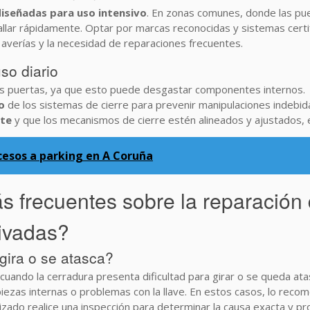
diseñadas para uso intensivo
. En zonas comunes, donde las puer
llar rápidamente. Optar por marcas reconocidas y sistemas certi
 averías y la necesidad de reparaciones frecuentes.
so diario
 las puertas, ya que esto puede desgastar componentes internos.
o
de los sistemas de cierre para prevenir manipulaciones indebid
nte
y que los mecanismos de cierre estén alineados y ajustados,
ccesos a parking en A Coruña
 frecuentes sobre la reparación 
rivadas?
gira o se atasca?
ando la cerradura presenta dificultad para girar o se queda ata
zas internas o problemas con la llave. En estos casos, lo recome
alizado realice una inspección para determinar la causa exacta y 