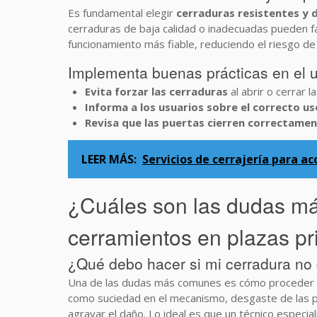
Es fundamental elegir
cerraduras resistentes y 
cerraduras de baja calidad o inadecuadas pueden fa
funcionamiento más fiable, reduciendo el riesgo de
Implementa buenas prácticas en el u
Evita forzar las cerraduras
al abrir o cerrar
Informa a los usuarios sobre el correcto us
Revisa que las puertas cierren correctame
LEER MÁS:
Servicios de cerrajería para a
¿Cuáles son las dudas más
cerramientos en plazas p
¿Qué debo hacer si mi cerradura no 
Una de las dudas más comunes es cómo proceder cu
como suciedad en el mecanismo, desgaste de las pie
agravar el daño. Lo ideal es que un técnico especi