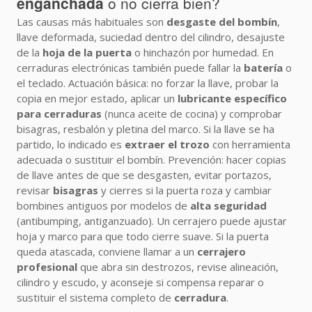
enganchada
o no cierra bien?
Las causas más habituales son
desgaste del bombín
,
llave deformada, suciedad dentro del cilindro, desajuste
de la
hoja de la puerta
o hinchazón por humedad. En
cerraduras electrónicas también puede fallar la
batería
o
el teclado. Actuación básica: no forzar la llave, probar la
copia en mejor estado, aplicar un
lubricante específico
para cerraduras
(nunca aceite de cocina) y comprobar
bisagras, resbalón y pletina del marco. Si la llave se ha
partido, lo indicado es
extraer el trozo
con herramienta
adecuada o sustituir el bombín. Prevención: hacer copias
de llave antes de que se desgasten, evitar portazos,
revisar
bisagras
y cierres si la puerta roza y cambiar
bombines antiguos por modelos de
alta seguridad
(antibumping, antiganzuado). Un cerrajero puede ajustar
hoja y marco para que todo cierre suave. Si la puerta
queda atascada, conviene llamar a un
cerrajero
profesional
que abra sin destrozos, revise alineación,
cilindro y escudo, y aconseje si compensa reparar o
sustituir el sistema completo de
cerradura
.