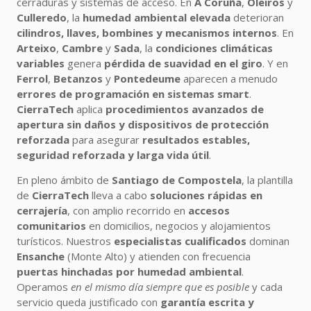
cerraduras y sistemas de acceso. En
A Coruña
,
Oleiros
y
Culleredo
, la
humedad ambiental elevada
deterioran
cilindros, llaves, bombines y mecanismos internos
. En
Arteixo
,
Cambre
y
Sada
, la
condiciones climáticas
variables
genera
pérdida de suavidad en el giro
. Y en
Ferrol
,
Betanzos
y
Pontedeume
aparecen a menudo
errores de programación en sistemas smart
.
CierraTech
aplica
procedimientos avanzados de
apertura sin daños y dispositivos de protección
reforzada
para asegurar
resultados estables,
seguridad reforzada y larga vida útil
.
En pleno ámbito de
Santiago de Compostela
, la plantilla
de
CierraTech
lleva a cabo
soluciones rápidas en
cerrajería
, con amplio recorrido en
accesos
comunitarios
en domicilios, negocios y alojamientos
turísticos. Nuestros
especialistas cualificados
dominan
Ensanche
(Monte Alto) y atienden con frecuencia
puertas hinchadas por humedad ambiental
.
Operamos
en el mismo día siempre que es posible
y cada
servicio queda justificado con
garantía escrita y