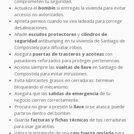
comprometen tu seguridad.
Actualiza el
bombín
si entregas la vivienda para evitar
accesos no autorizados.
Aprieta pernios cuando se vea ladeada para corregir
desalineaciones.
Añade
escudos protectores
y
cilindros de
seguridad
antibumping en tu vivienda de Santiago de
Compostela para dificultar robos.
Asegura
puertas de trasteros y azoteas
con
pasadores reforzados para proteger pertenencias.
Acciona siempre las
vueltas de llave
en Santiago de
Compostela para evitar intrusiones.
Evita lubricantes grasos en cerraduras: terminan
bloqueando el mecanismo.
Asegura que las
salidas de emergencia
de tu
negocio cierren correctamente.
Procura no girar a presión la
llave
si se atasca: puede
partirse dentro del bombín.
Guarda
facturas y fichas técnicas
de tus cerraduras
para usar garantías.
Valora la instalación de una
caja fuerte anclada
para