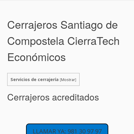
Skip
to
content
Cerrajeros Santiago de
Compostela CierraTech
Económicos
Servicios de cerrajería
[
Mostrar
]
Cerrajeros acreditados
LLAMAR YA: 981 30 97 97