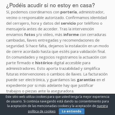
¿Podéis acudir si no estoy en casa?
Sí, podemos coordinarnos con
portería
, administrador,
vecino o responsable autorizado. Confirmamos identidad
del cerrajero, hora y datos del
servicio
por teléfono o
mensajería antes de acceder. Tras la intervención
enviamos
fotos
y/o vídeo, más
informe
con cerraduras
cambiadas, llaves entregadas y recomendaciones de
seguridad. Si hace falta, dejamos la instalación en un modo
de cierre acordado hasta que estés para validación final.
En comunidades y negocios registramos la actuación con
parte firmado e
histórico
digital accesible para
administradores. Esto aporta trazabilidad y simplifica
futuras intervenciones o cambios de llaves. La facturación
puede ser electrónica, y guardamos las
garantías
en el
expediente por si más adelante hay que justificar
trabajos o piezas ante la aseguradora.
Este sitio web utiliza cookies para que usted tenga la mejor experiencia
¡LLAMAR AHORA!
de usuario. Si continúa navegando está dando su consentimiento para
la aceptación de las mencionadas cookies y la aceptación de
nuestra
¿Cuándo conviene cambiar solo el
política de cookies
Lo entiendo