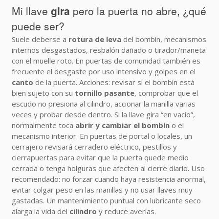
Mi llave
gira
pero la puerta no abre, ¿qué
puede ser?
Suele deberse a
rotura de leva
del bombín, mecanismos
internos desgastados, resbalón dañado o tirador/maneta
con el muelle roto. En puertas de comunidad también es
frecuente el desgaste por uso intensivo y golpes en el
canto
de la puerta. Acciones: revisar si el bombín está
bien sujeto con su
tornillo pasante
, comprobar que el
escudo no presiona al cilindro, accionar la manilla varias
veces y probar desde dentro. Si la llave gira “en vacío”,
normalmente toca
abrir y cambiar el bombín
o el
mecanismo interior. En puertas de portal o locales, un
cerrajero revisará cerradero eléctrico, pestillos y
cierrapuertas para evitar que la puerta quede medio
cerrada o tenga holguras que afecten al cierre diario. Uso
recomendado: no forzar cuando haya resistencia anormal,
evitar colgar peso en las manillas y no usar llaves muy
gastadas. Un mantenimiento puntual con lubricante seco
alarga la vida del
cilindro
y reduce averías.