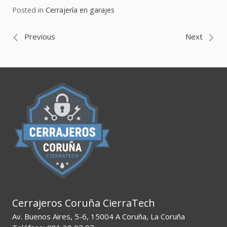
Posted in
Cerrajería en garajes
Navegación
Previous
Next
de
entradas
Cerrajeros Coruña CierraTech
Av. Buenos Aires, 5-6, 15004 A Coruña, La Coruña