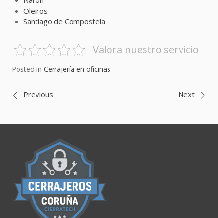
Narón
Oleiros
Santiago de Compostela
Valora nuestro servicio
Posted in
Cerrajería en oficinas
Navegación
Previous
Next
de
entradas