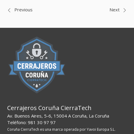
Navegación
Previous
Next
de
entradas
Cerrajeros Coruña CierraTech
Av. Buenos Aires, 5-6, 15004 A Coruña, La Coruña
Teléfono: 981 30 97 97
Coruña CierraTech es una marca operada por Yavoi Europa S.L.