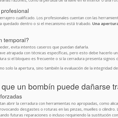
as razones, como la pérdida de la llave en el interior o una rotur
 profesional
errajero cualificado. Los profesionales cuentan con las herramien
e ha quedado dentro o si el mecanismo está trabado.
Una apertura
n temporal?
ceder, evita intentos caseros que puedan dañarla.
llave atrapada con técnicas específicas, pero esto debe hacerlo u
dura si el bloqueo es frecuente o si la cerradura presenta signos
no solo la apertura, sino también la evaluación de la integridad d
que un bombín puede dañarse tra
 forzadas
an abrir la cerradura con herramientas no apropiadas, como alica
provocando desgastes o roturas en las pinzas, muelles o cilindro.
ando futuras reparaciones o incluso requiriendo la sustitución co