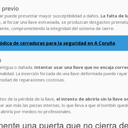
 previo
ar puede presentar mayor susceptibilidad a daños.
La falta de 
e, al forzar una llave extraviada, se produzcan desgastes prema
nte, comprometiendo la integridad del sistema de cierre.
iódica de cerraduras para la seguridad en A Coruña
s
 antigua o dañada.
Intentar usar una llave que no encaja corre
lidad. La inserción forzada de una llave deformada puede rayar 
ecesidad de reparaciones costosas.
tes de la pérdida de la llave,
el intento de abrirla sin la llav
aún más las piezas internas, lo que lleva a que el bombín quede 
 abrirla por medios no profesionales.
ente una puerta que no cierra de