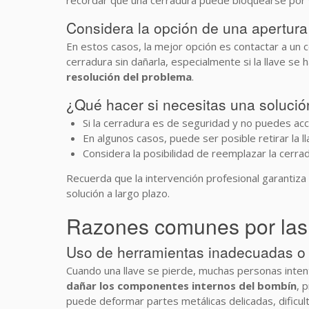
recordar que una cerradura puede bloquearse por vari
Considera la opción de una apertura
En estos casos, la mejor opción es contactar a un c
cerradura sin dañarla, especialmente si la llave s
resolución del problema
.
¿Qué hacer si necesitas una solució
Si la cerradura es de seguridad y no puedes ac
En algunos casos, puede ser posible retirar la 
Considera la posibilidad de reemplazar la cerra
Recuerda que la intervención profesional garantiza 
solución a largo plazo.
Razones comunes por las 
Uso de herramientas inadecuadas o
Cuando una llave se pierde, muchas personas intent
dañar los componentes internos del bombín
, 
puede deformar partes metálicas delicadas, dificult