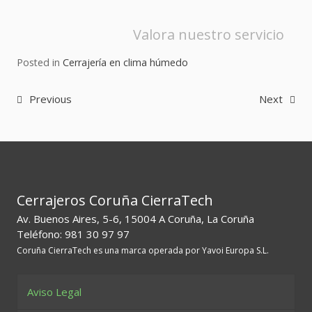
Valora nuestro servicio
Posted in
Cerrajería en clima húmedo
Navegación
Previous
Next
de
entradas
Cerrajeros Coruña CierraTech
Av. Buenos Aires, 5-6, 15004 A Coruña, La Coruña
Teléfono: 981 30 97 97
Coruña CierraTech es una marca operada por Yavoi Europa S.L.
Aviso Legal