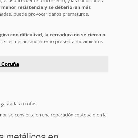
, el uso frecuente o incorrecto, y las condiciones
 menor resistencia y se deterioran más
dañadas, puede provocar daños prematuros.
 gira con dificultad, la cerradura no se cierra o
n, si el mecanismo interno presenta movimientos
A Coruña
sgastadas o rotas.
nor se convierta en una reparación costosa o en la
s metálicos en