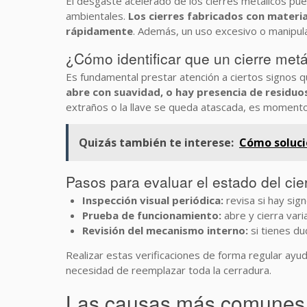
El desgaste acelerado de los cierres metálicos pued
ambientales.
Los cierres fabricados con materi
rápidamente
. Además, un uso excesivo o manipul
¿Cómo identificar que un cierre met
Es fundamental prestar atención a ciertos signos q
abre con suavidad, o hay presencia de residuos
extraños o la llave se queda atascada, es momento 
Quizás también te interese:
Cómo soluci
Pasos para evaluar el estado del cie
Inspección visual periódica:
revisa si hay sig
Prueba de funcionamiento:
abre y cierra vari
Revisión del mecanismo interno:
si tienes du
Realizar estas verificaciones de forma regular ayu
necesidad de reemplazar toda la cerradura.
Las causas más comunes d