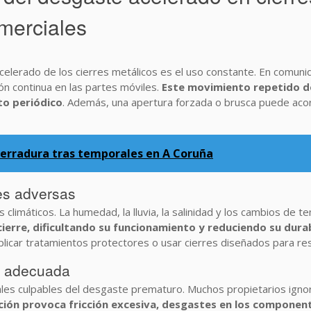
merciales
acelerado de los cierres metálicos es el uso constante. En comuni
ción continua en las partes móviles.
Este movimiento repetido d
to periódico
. Además, una apertura forzada o brusca puede acor
cerradura tras temporales en A Coruña
es adversas
climáticos. La humedad, la lluvia, la salinidad y los cambios de t
ierre, dificultando su funcionamiento y reduciendo su dura
icar tratamientos protectores o usar cierres diseñados para resi
ón adecuada
pales culpables del desgaste prematuro. Muchos propietarios ignor
ación provoca fricción excesiva, desgastes en los component