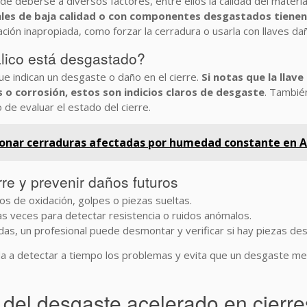
e deberse a diversos factores, entre ellos la calidad del material
ales de baja calidad o con componentes desgastados tienen
ación inapropiada, como forzar la cerradura o usarla con llaves 
álico está desgastado?
ue indican un desgaste o daño en el cierre.
Si notas que la llave
 o corrosión, estos son indicios claros de desgaste
. Tambié
de evaluar el estado del cierre.
onar cerraduras afectadas por humedad constante en 
rre y prevenir daños futuros
nos de oxidación, golpes o piezas sueltas.
as veces para detectar resistencia o ruidos anómalos.
das, un profesional puede desmontar y verificar si hay piezas de
da a detectar a tiempo los problemas y evita que un desgaste me
el desgaste acelerado en cierre