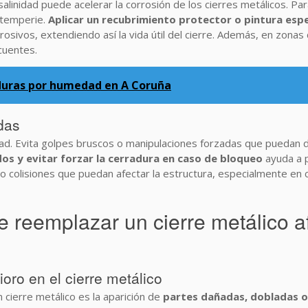
 salinidad puede acelerar la corrosión de los cierres metálicos. Pa
intemperie.
Aplicar un recubrimiento protector o pintura esp
osivos, extendiendo así la vida útil del cierre. Además, en zonas
cuentes.
aduras por humedad en A Coruña
das
lidad. Evita golpes bruscos o manipulaciones forzadas que puedan
os y evitar forzar la cerradura en caso de bloqueo
ayuda a p
colisiones que puedan afectar la estructura, especialmente en 
reemplazar un cierre metálico a
oro en el cierre metálico
n cierre metálico es la aparición de
partes dañadas, dobladas o 