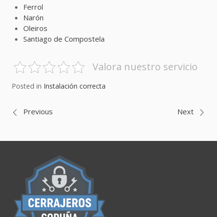
Ferrol
Narón
Oleiros
Santiago de Compostela
Valora nuestro servicio
Posted in
Instalación correcta
Navegación
Previous
Next
de
entradas