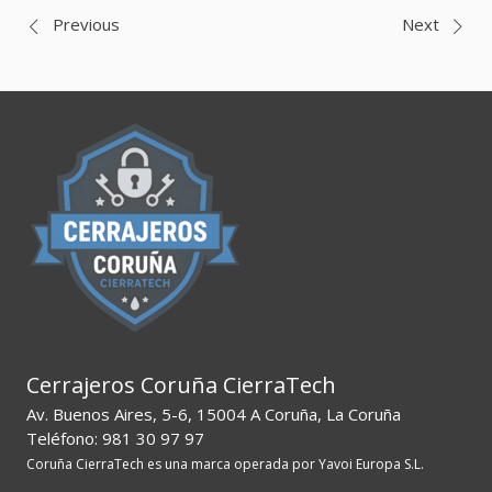
Navegación
Previous
Next
de
entradas
Cerrajeros Coruña CierraTech
Av. Buenos Aires, 5-6, 15004 A Coruña, La Coruña
Teléfono: 981 30 97 97
Coruña CierraTech es una marca operada por Yavoi Europa S.L.