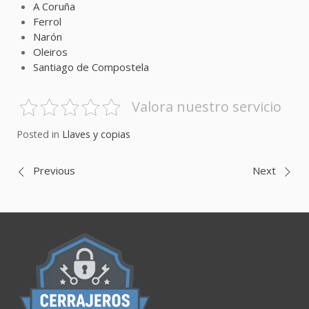
A Coruña
Ferrol
Narón
Oleiros
Santiago de Compostela
Valora nuestro servicio
Posted in
Llaves y copias
Navegación
Previous
Next
de
entradas