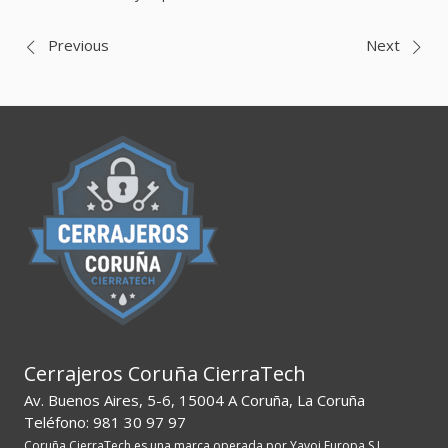
Navegación
Previous
Next
de
entradas
Cerrajeros Coruña CierraTech
Av. Buenos Aires, 5-6, 15004 A Coruña, La Coruña
Teléfono: 981 30 97 97
Coruña CierraTech es una marca operada por Yavoi Europa S.L.