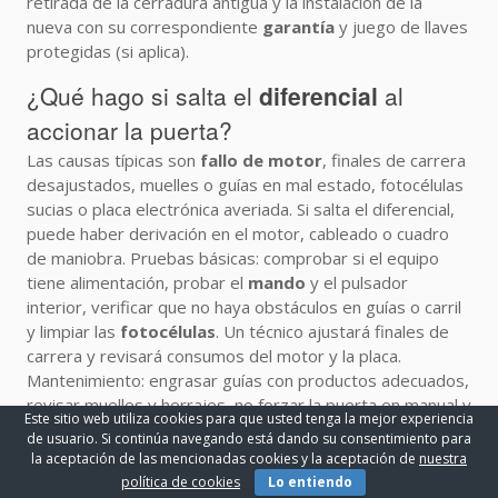
retirada de la cerradura antigua y la instalación de la
nueva con su correspondiente
garantía
y juego de llaves
protegidas (si aplica).
¿Qué hago si salta el
diferencial
al
accionar la puerta?
Las causas típicas son
fallo de motor
, finales de carrera
desajustados, muelles o guías en mal estado, fotocélulas
sucias o placa electrónica averiada. Si salta el diferencial,
puede haber derivación en el motor, cableado o cuadro
de maniobra. Pruebas básicas: comprobar si el equipo
tiene alimentación, probar el
mando
y el pulsador
interior, verificar que no haya obstáculos en guías o carril
y limpiar las
fotocélulas
. Un técnico ajustará finales de
carrera y revisará consumos del motor y la placa.
Mantenimiento: engrasar guías con productos adecuados,
revisar muelles y herrajes, no forzar la puerta en manual y
Este sitio web utiliza cookies para que usted tenga la mejor experiencia
evitar empujones cuando el motor está actuando. Una
de usuario. Si continúa navegando está dando su consentimiento para
revisión periódica evita desgastes prematuros y averías
la aceptación de las mencionadas cookies y la aceptación de
nuestra
costosas. Seguridad: cortar corriente antes de manipular
política de cookies
Lo entiendo