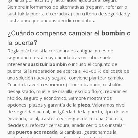
garantía por escrito y facturación ajustada al seguro.
Siempre informamos de alternativas (reparar, reforzar o
sustituir la puerta o cerradura) con criterio de seguridad y
coste para que puedas decidir con datos.
¿Cuándo compensa cambiar el
bombín
o
la puerta?
Regla práctica: si la cerradura es antigua, no es de
seguridad o está muy dañada tras un robo, suele
interesar
sustituir bombín
o incluso el conjunto de
puerta. Si la reparación se acerca al 40–60 % del coste de
una solución nueva y segura, conviene plantear cambio.
Cuando la avería es
menor
(cilindro trabado, resbalón
desajustado, muelle de manilla, escudo flojo), reparar es
rápido, seguro y económico. Siempre mostramos
opciones, plazos y garantía de la
pieza
. Valoramos nivel
de seguridad actual, antigüedad de la puerta, tipo de uso
(vivienda, local, trastero) y riesgos de la zona. Con ello,
decides si reforzar cerradura, añadir cerrojos o instalar
una
puerta acorazada
. Si cambias, gestionamos la