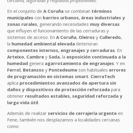
cercanía, seguridad y respaldos profesionales
.
En el conjunto de
A Coruña
se combinan
términos
municipales
con
barrios urbanos, áreas industriales y
zonas rurales
, generando necesidades
muy diversas
que influyen el funcionamiento de las cerraduras y
sistemas de acceso. En
A Coruña
,
Oleiros
y
Culleredo
,
la
humedad ambiental elevada
deterioran
componentes internos, engranajes y cerraduras
. En
Arteixo
,
Cambre
y
Sada
, la
exposición continuada a la
humedad
genera
agarrotamiento de engranajes
. Y en
Ferrol
,
Betanzos
y
Pontedeume
son habituales
errores
de programación en sistemas smart
.
CierraTech
aplica
procedimientos avanzados de apertura sin
daños y dispositivos de protección reforzada
para
obtener
resultados estables, seguridad reforzada y
larga vida útil
.
Además de realizar
servicios de cerrajería urgente
en
Fene, también nos desplazamos a localidades cercanas
como: