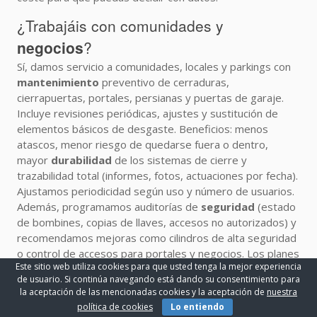
¿Trabajáis con comunidades y
negocios
?
Sí, damos servicio a comunidades, locales y parkings con
mantenimiento
preventivo de cerraduras,
cierrapuertas, portales, persianas y puertas de garaje.
Incluye revisiones periódicas, ajustes y sustitución de
elementos básicos de desgaste. Beneficios: menos
atascos, menor riesgo de quedarse fuera o dentro,
mayor
durabilidad
de los sistemas de cierre y
trazabilidad total (informes, fotos, actuaciones por fecha).
Ajustamos periodicidad según uso y número de usuarios.
Además, programamos auditorías de
seguridad
(estado
de bombines, copias de llaves, accesos no autorizados) y
recomendamos mejoras como cilindros de alta seguridad
o control de accesos para portales y negocios. Los planes
Este sitio web utiliza cookies para que usted tenga la mejor experiencia
son
flexibles
(sin permanencia) y con recambios
¡LLAMAR AHORA!
de usuario. Si continúa navegando está dando su consentimiento para
homologados. La comunicación es centralizada con técnico
la aceptación de las mencionadas cookies y la aceptación de
nuestra
de referencia para agilizar avisos y coordinar accesos con
política de cookies
Lo entiendo
administradores de fincas.