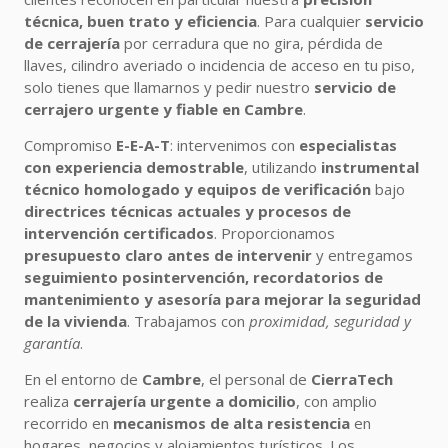
técnica, buen trato y eficiencia
. Para cualquier
servicio
de cerrajería
por cerradura que no gira, pérdida de
llaves, cilindro averiado o incidencia de acceso en tu piso,
solo tienes que llamarnos y pedir nuestro
servicio de
cerrajero urgente y fiable en Cambre
.
Compromiso
E-E-A-T
: intervenimos con
especialistas
con experiencia demostrable
, utilizando
instrumental
técnico homologado y equipos de verificación
bajo
directrices técnicas actuales y procesos de
intervención certificados
. Proporcionamos
presupuesto claro antes de intervenir
y entregamos
seguimiento posintervención, recordatorios de
mantenimiento y asesoría para mejorar la seguridad
de la vivienda
. Trabajamos con
proximidad, seguridad y
garantía
.
En el entorno de
Cambre
, el personal de
CierraTech
realiza
cerrajería urgente a domicilio
, con amplio
recorrido en
mecanismos de alta resistencia
en
hogares, negocios y alojamientos turísticos. Los