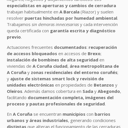
especialistas en aperturas y cambios de cerradura
trabajan habitualmente en
A Barcala
(Riazor) y suelen
resolver
puertas hinchadas por humedad ambiental
.
Trabajamos
sin demoras innecesarias
y cada intervención
queda certificada con
garantía escrita y diagnóstico
previo
.
Actuaciones frecuentes
documentados
:
recuperación
de accesos bloqueados
en accesos de
Brexo
;
instalación de bombines de alta seguridad
en
viviendas de
A Coruña ciudad
,
área metropolitana de
A Coruña
y
zonas residenciales del entorno coruñés
;
y
ajuste de sistemas smart lock y revisión de
unidades electrónicas
en propiedades de
Betanzos
y
Oleiros
. Además damos cobertura en
Sada
y
Abegondo
,
facilitando
documentación completa, imágenes del
proceso y pautas profesionales de seguridad
.
En
A Coruña
se encuentran
municipios
con
barrios
urbanos y áreas industriales
, generando condiciones
distintas
que alteran el funcionamiento de las cerraduras