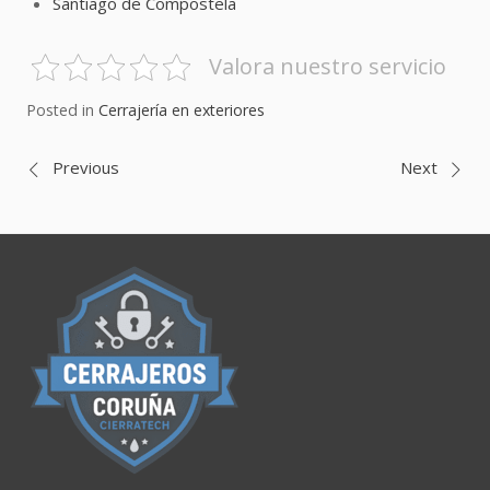
Santiago de Compostela
Valora nuestro servicio
Posted in
Cerrajería en exteriores
Navegación
Previous
Next
de
entradas