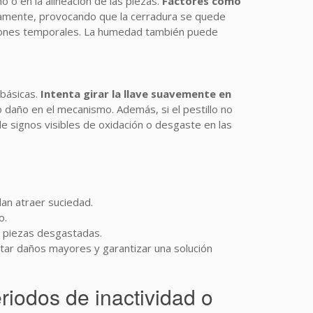
 o en la alineación de las piezas.
Factores como
ectamente, provocando que la cerradura se quede
ciones temporales. La humedad también puede
 básicas.
Intenta girar la llave suavemente en
 o daño en el mecanismo. Además, si el pestillo no
 de signos visibles de oxidación o desgaste en las
an atraer suciedad.
o.
e piezas desgastadas.
itar daños mayores y garantizar una solución
iodos de inactividad o