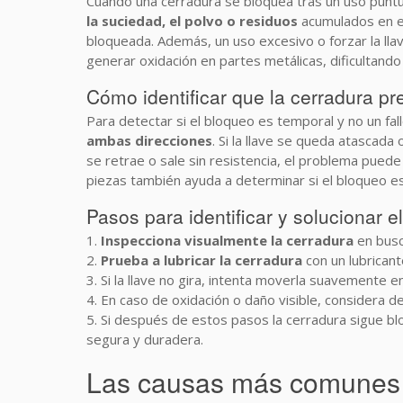
Cuando una cerradura se bloquea tras un uso puntua
la suciedad, el polvo o residuos
acumulados en el
bloqueada. Además, un uso excesivo o forzar la 
generar oxidación en partes metálicas, dificulta
Cómo identificar que la cerradura p
Para detectar si el bloqueo es temporal y no un fa
ambas direcciones
. Si la llave se queda atascada
se retrae o sale sin resistencia, el problema puede 
piezas también ayuda a determinar si el bloqueo e
Pasos para identificar y solucionar 
1.
Inspecciona visualmente la cerradura
en busca
2.
Prueba a lubricar la cerradura
con un lubricant
3. Si la llave no gira, intenta moverla suavemente e
4. En caso de oxidación o daño visible, considera
5. Si después de estos pasos la cerradura sigue bl
segura y duradera.
Las causas más comunes d