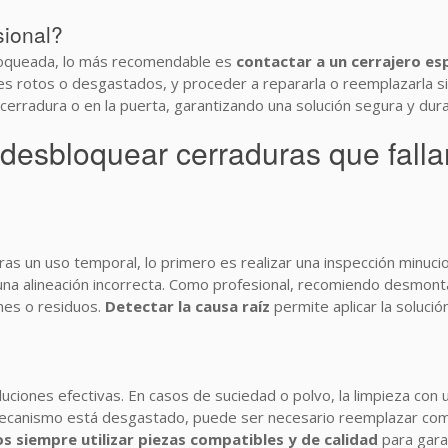
sional?
 bloqueada, lo más recomendable es
contactar a un cerrajero es
s rotos o desgastados, y proceder a repararla o reemplazarla si 
cerradura o en la puerta, garantizando una solución segura y dur
 desbloquear cerraduras que falla
ras un uso temporal, lo primero es realizar una inspección minuc
alineación incorrecta. Como profesional, recomiendo desmontar la c
nes o residuos.
Detectar la causa raíz
permite aplicar la soluci
luciones efectivas. En casos de suciedad o polvo, la limpieza con 
l mecanismo está desgastado, puede ser necesario reemplazar com
siempre utilizar piezas compatibles y de calidad
para garan