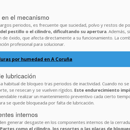
s en el mecanismo
largos periodos, es frecuente que suciedad, polvo y restos de p
l pestillo o el cilindro, dificultando su apertura
. Además, s
n de óxido, que afecta directamente a su funcionamiento. La com
ción profesional para solucionar.
aduras por humedad en A Coruña
de lubricación
ausa habitual de bloqueo tras periodos de inactividad. Cuando no 
orte, se resecan y se vuelven rígidos.
Este endurecimiento impid
mendable realizar un mantenimiento preventivo cada cierto tiem
ra se quede bloqueada por falta de lubricación.
ntes internos
en generar desgaste en los componentes internos de la cerradura,
Partes como el cilindro, los resortes o las placas de bloqu