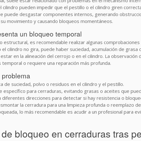
l, suele estar relacionado con problemas en el mecanismo interno
 cilindro pueden impedir que el pestillo o el cilindro giren corr
llave puede desgastar componentes internos, generando obstruc
ndo su movimiento y causando bloqueos momentáneos.
resenta un bloqueo temporal
llo estructural, es recomendable realizar algunas comprobaciones
 o el cilindro no gira, puede haber suciedad, acumulación de grasa
estar en la alineación del cerrojo o en el cilindro. La observación
s temporal o requiere una reparación más profunda.
el problema
 de suciedad, polvo o residuos en el cilindro y el pestillo.
e específico para cerraduras, evitando grasas o aceites que pued
n diferentes direcciones para detectar si hay resistencia o bloque
 desmontar la cerradura para una limpieza profunda o reemplazo d
oqueada, lo más recomendable es acudir a un profesional para ev
e bloqueo en cerraduras tras per