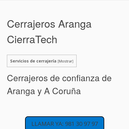
Skip
to
content
Cerrajeros Aranga
CierraTech
Servicios de cerrajería
[
Mostrar
]
Cerrajeros de confianza de
Aranga y A Coruña
LLAMAR YA: 981 30 97 97