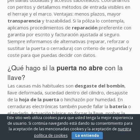
persianas dobladas y accesos saboteados. Coordinamos
con peritos y detallamos métodos de entrada visibles en
el herraje y el marco. Ventajas: menos plazos, mayor
transparencia
y trazabilidad. Si la póliza lo contempla,
aplicamos procedimientos de
reparación
preferente con
garantía por escrito y facturación ajustada al seguro.
Siempre informamos de alternativas (reparar, reforzar o
sustituir la puerta o cerradura) con criterio de seguridad y
coste para que puedas decidir con datos.
¿Qué hago si la
puerta no abre
con la
llave?
Las causas más habituales son
desgaste del bombín
,
llave deformada, suciedad dentro del cilindro, desajuste
de la
hoja de la puerta
o hinchazón por humedad. En
cerraduras electrónicas también puede fallar la
batería
o
el teclado. Actuación básica: no forzar la llave, probar la
Este sitio web utiliza cookies para que usted tenga la mejor experiencia
copia en mejor estado, aplicar un
lubricante específico
de usuario. Si continúa navegando está dando su consentimiento para
para cerraduras
(nunca aceite de cocina) y comprobar
la aceptación de las mencionadas cookies y la aceptación de
nuestra
bisagras, resbalón y pletina del marco. Si la llave se ha
política de cookies
Lo entiendo