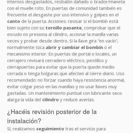
internos desgastados, resbalón dañado o tirador/maneta
con el muelle roto. En puertas de comunidad también es
frecuente el desgaste por uso intensivo y golpes en el
canto
de la puerta. Acciones: revisar si el bombín está
bien sujeto con su
tornillo pasante
, comprobar que el
escudo no presiona al cilindro, accionar la manilla varias
veces y probar desde dentro. Si la llave gira “en vacío”,
normalmente toca
abrir y cambiar el bombín
o el
mecanismo interior. En puertas de portal o locales, un
cerrajero revisará cerradero eléctrico, pestillos y
cierrapuertas para evitar que la puerta quede medio
cerrada o tenga holguras que afecten al cierre diario. Uso
recomendado: no forzar cuando haya resistencia anormal,
evitar colgar peso en las manillas y no usar llaves muy
gastadas. Un mantenimiento puntual con lubricante seco
alarga la vida del
cilindro
y reduce averías.
¿Hacéis revisión posterior de la
instalación?
Sí, realizamos
seguimiento
tras el servicio para