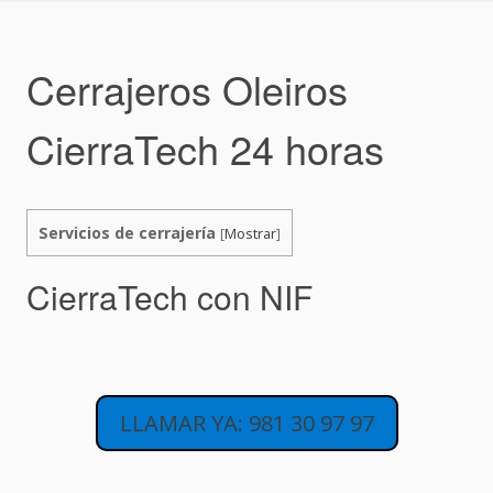
Skip
to
content
Cerrajeros Oleiros
CierraTech 24 horas
Servicios de cerrajería
[
Mostrar
]
CierraTech con NIF
LLAMAR YA: 981 30 97 97