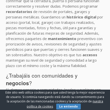
confirmar que la cerradura, puerta o persiana funcionan
correctamente y resolver dudas. Podemos programar
recordatorios
de revisión de portales, garajes y
persianas metálicas. Guardamos un
histórico digital
por
acceso (portal, local, garaje) con trabajos realizados,
piezas montadas, fotos y fechas, útil para garantías y
planificación de futuras mejoras de seguridad. Además,
ofrecemos paquetes de
mantenimiento
preventivo con
priorización de avisos, revisiones de seguridad y ajustes
periódicos para que puertas y cierres funcionen suaves y
sin sobresaltos. Nuestro objetivo es que tus
accesos
mantengan su nivel de seguridad y comodidad a largo
plazo con el mínimo coste y la máxima fiabilidad.
¿Trabajáis con comunidades y
negocios
?
Sí, damos servicio a comunidades, locales y parkings con
Este sitio web utiliza cookies para que usted tenga la mejor experiencia
mantenimiento
preventivo de cerraduras,
¡LLAMAR AHORA!
de usuario. Si continúa navegando está dando su consentimiento para
cierrapuertas, portales, persianas y puertas de garaje.
la aceptación de las mencionadas cookies y la aceptación de
nuestra
Incluye revisiones periódicas, ajustes y sustitución de
política de cookies
Lo entiendo